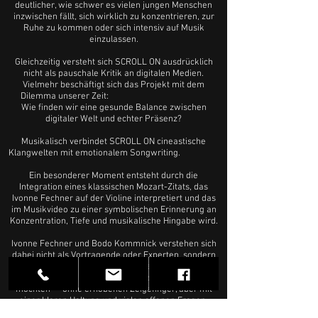
deutlicher, wie schwer es vielen jungen Menschen
inzwischen fällt, sich wirklich zu konzentrieren, zur
Ruhe zu kommen oder sich intensiv auf Musik
einzulassen.
Gleichzeitig versteht sich SCROLL ON ausdrücklich
nicht als pauschale Kritik an digitalen Medien.
Vielmehr beschäftigt sich das Projekt mit dem
Dilemma unserer Zeit:
Wie finden wir eine gesunde Balance zwischen
digitaler Welt und echter Präsenz?
Musikalisch verbindet SCROLL ON cineastische
Klangwelten mit emotionalem Songwriting.
Ein besonderer Moment entsteht durch die
Integration eines klassischen Mozart-Zitats, das
Ivonne Fechner auf der Violine interpretiert und das
im Musikvideo zu einer symbolischen Erinnerung an
Konzentration, Tiefe und musikalische Hingabe wird.
Ivonne Fechner und Bodo Kommnick verstehen sich
dabei nicht als Vortragende oder Experten, sondern
als Vollblutmusiker, die gesellschaftliche Themen
über Musik, Bilder und Emotionen erfahrbar machen
möchten — ohne erhobenen Zeigefinger, aber mit
einer klaren Haltung und vielen offenen Fragen.